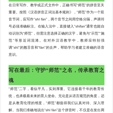
在日常写作、教学或正式文件中，正确书写“师范”的拼音至关
重要。按照《汉语拼音正词法基本规则》，“师范”作为一个双
音节词，应写作“shī fàn”，两个音节之间用空格分隔，声调符
号必须准确标注。在输入法中，直接键入“shifan”通常也能自
动识别为“师范”，但需注意选择正确的汉字，避免与“示范”“施
范”等形近词混淆。在对外汉语教学中，教师应特别强
调“shī”的翘舌音和“fàn”的去声，帮助学习者建立准确的语音
意识。
写在最后：守护“师范”之名，传承教育之
魂
“师范”二字，看似平凡，实则厚重。它连接着千年的教育传
统，也承载着未来的育人使命。无论是从语言规范的角度，还
是从教育伦理的维度，“师范”都值得我们认真对待、深入理
解。当我们准确地说出“shī fàn”这个拼音时，不仅是在发出两