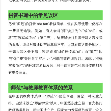
范事业”等说法，体现出对教育工作者崇高职责的认可。
拼音书写中的常见误区
尽管“师范”的拼音“shī fàn”看似简单，但在实际使用中仍存在
一些常见错误。例如，有人会将“师”误拼为“sī”或“shí”，或
将“范”误写成“fán”（第二声）。这些错误往往源于对方言发音
的混淆，或是对普通话声调掌握不牢。尤其在南方部分地区，
平翘舌音区分不清，容易造成“shī”被读成“sī”；而“范”字因
与“饭”“犯”等同音字混用，也可能导致声调误判。因此，准确
掌握“师范”的标准普通话发音，对于语言规范和教育传播都具
有重要意义。
“师范”与教师教育体系的关系
在中国的教育体系中，“师范”不仅是词语，更是一种制度安
排。自清末设立“师范学堂”以来，中国逐步建立起一套完整的
教师培养机制。新中国成立后，国家大力发展师范教育，设立