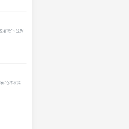
说读“欧”？这到
你“心不在焉