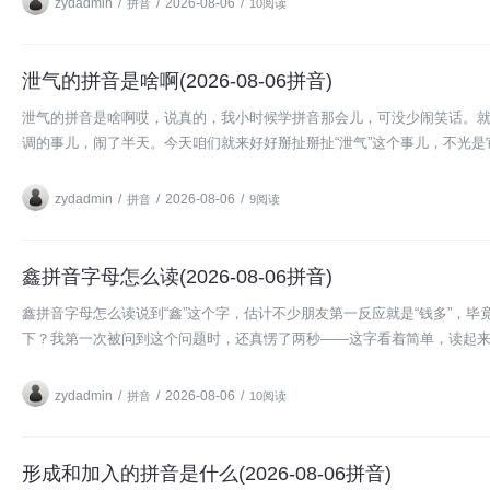
zydadmin
/
/
2026-08-06
/
拼音
10阅读
泄气的拼音是啥啊(2026-08-06拼音)
泄气的拼音是啥啊哎，说真的，我小时候学拼音那会儿，可没少闹笑话。就比如“泄
调的事儿，闹了半天。今天咱们就来好好掰扯掰扯“泄气”这个事儿，不光是
zydadmin
/
/
2026-08-06
/
拼音
9阅读
鑫拼音字母怎么读(2026-08-06拼音)
鑫拼音字母怎么读说到“鑫”这个字，估计不少朋友第一反应就是“钱多”，毕
下？我第一次被问到这个问题时，还真愣了两秒——这字看着简单，读起来好像
zydadmin
/
/
2026-08-06
/
拼音
10阅读
形成和加入的拼音是什么(2026-08-06拼音)