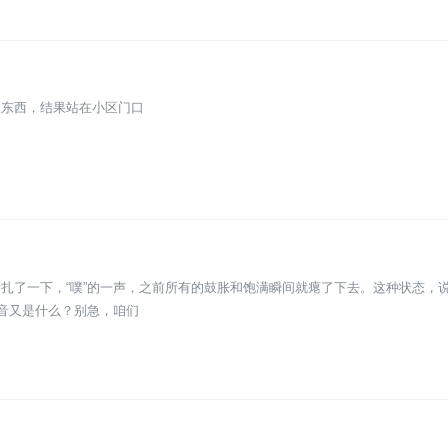
点东西，结果站在小区门口
扎了一下，“噗”的一声，之前所有的鼓胀和饱满瞬间就瘪了下去。这种状态，
拼音又是什么？别急，咱们