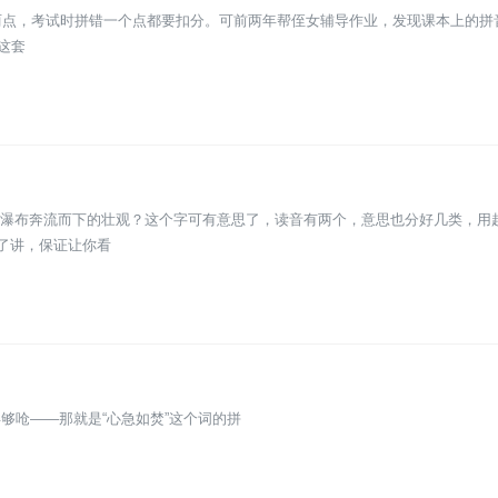
要去两点，考试时拼错一个点都要扣分。可前两年帮侄女辅导作业，发现课本上的
音这套
还是瀑布奔流而下的壮观？这个字可有意思了，读音有两个，意思也分好几类，用
了讲，保证让你看
够呛——那就是“心急如焚”这个词的拼