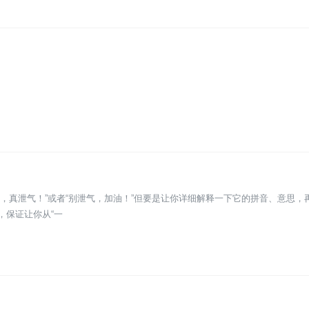
呀，真泄气！”或者“别泄气，加油！”但要是让你详细解释一下它的拼音、意思，
，保证让你从“一