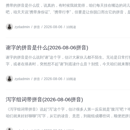
携带的拼音是什么哎，说真的，有时候我就觉得，咱们每天挂在嘴边的词儿，
吧，咱天天说“携带身份证”、“携带行李”，但要是让你脱口而出它的拼音，
zydadmin
/
/
2026-08-06
/
拼音
10阅读
谢字的拼音是什么(2026-08-06拼音)
谢字的拼音是什么说到“谢”这个字，估计大家伙儿都不陌生。无论是日常
字，或者在填表时，突然想不起“谢”到底读什么音？别慌，今天咱们就来掰扯
zydadmin
/
/
2026-08-06
/
拼音
10阅读
泻字组词带拼音(2026-08-06拼音)
《泻字组词带拼音》说起“泻”这个字，估计很多人第一反应就是“腹泻”吧
咱们就来好好聊聊“泻”字，从它的读音、意思，到能组成哪些词，顺便把拼