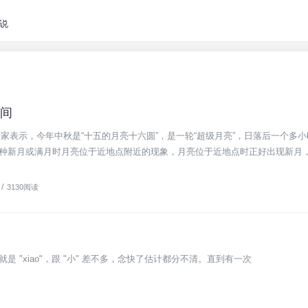
说
间
家表示，今年中秋是“十五的月亮十六圆”，是一轮“超级月亮”，日落后一个多
）是一种新月或满月时月亮位于近地点附近的现象，月亮位于近地点时正好出现新月
/
3130阅读
"xiao"，跟 "小" 差不多，念快了估计都分不清。直到有一次