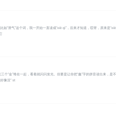
气”这个词，我一开始一直读成“xiè qì”，后来才知道，哎呀，原来是“xiè 
它
竟三个“金”堆在一起，看着就闪闪发光。但要是让你把“鑫”字的拼音读出来，是
没“ st