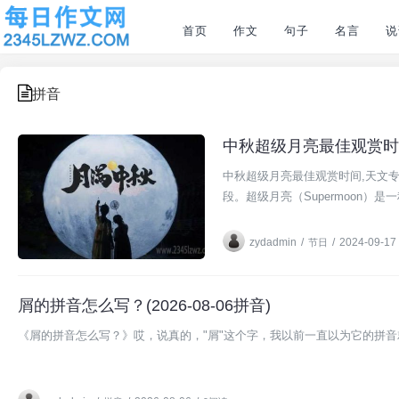
首页
作文
句子
名言
说
拼音
中秋超级月亮最佳观赏时
节日
中秋超级月亮最佳观赏时间,天文专
段。超级月亮（Supermoon
zydadmin
/
/
2024-09-17
节日
屑的拼音怎么写？(2026-08-06拼音)
《屑的拼音怎么写？》哎，说真的，"屑"这个字，我以前一直以为它的拼音就是 