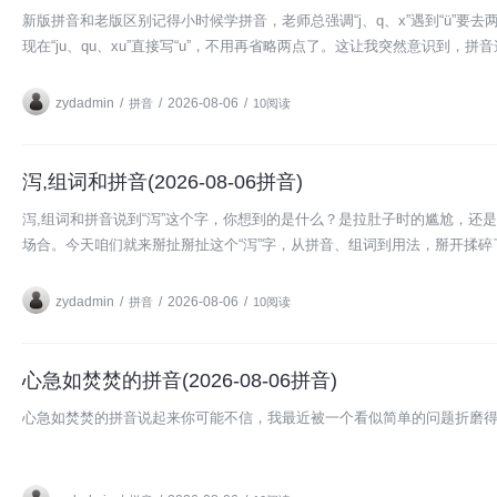
新版拼音和老版区别记得小时候学拼音，老师总强调“j、q、x”遇到“ü”
现在“ju、qu、xu”直接写“u”，不用再省略两点了。这让我突然意识到，拼
zydadmin
/
/
2026-08-06
/
拼音
10阅读
泻,组词和拼音(2026-08-06拼音)
泻,组词和拼音说到“泻”这个字，你想到的是什么？是拉肚子时的尴尬，
场合。今天咱们就来掰扯掰扯这个“泻”字，从拼音、组词到用法，掰开揉碎
zydadmin
/
/
2026-08-06
/
拼音
10阅读
心急如焚焚的拼音(2026-08-06拼音)
心急如焚焚的拼音说起来你可能不信，我最近被一个看似简单的问题折磨得