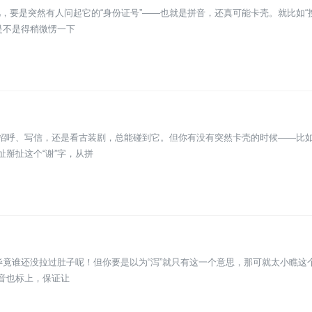
要是突然有人问起它的“身份证号”——也就是拼音，还真可能卡壳。就比如“
是不是得稍微愣一下
打招呼、写信，还是看古装剧，总能碰到它。但你有没有突然卡壳的时候——比
掰扯这个“谢”字，从拼
？毕竟谁还没拉过肚子呢！但你要是以为“泻”就只有这一个意思，那可就太小瞧这
音也标上，保证让