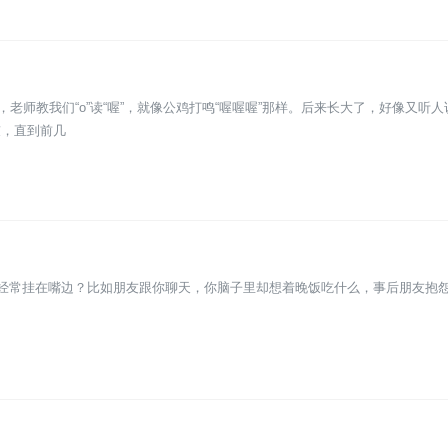
老师教我们“o”读“喔”，就像公鸡打鸣“喔喔喔”那样。后来长大了，好像又听人
鼓，直到前几
也经常挂在嘴边？比如朋友跟你聊天，你脑子里却想着晚饭吃什么，事后朋友抱怨