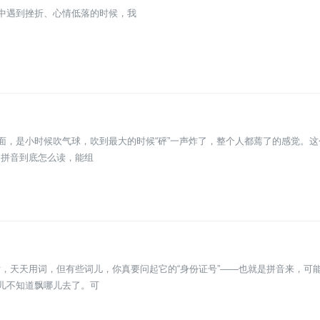
活中遇到挫折、心情低落的时候，我
面，是小时候吹气球，吹到最大的时候“砰”一声炸了，整个人都蔫了的感觉。
的拼音到底怎么读，能组
，天天用词，但有些词儿，你真要问起它的“身份证号”——也就是拼音来，可
魂儿不知道飘哪儿去了。可