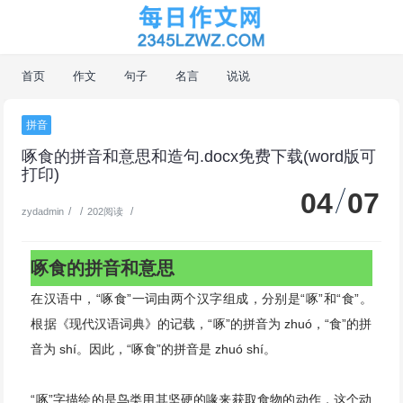
首页
作文
句子
名言
说说
拼音
啄食的拼音和意思和造句.docx免费下载(word版可
打印)
04
07
/
/
/
zydadmin
202阅读
啄食的拼音和意思
在汉语中，“啄食”一词由两个汉字组成，分别是“啄”和“食”。
根据《现代汉语词典》的记载，“啄”的拼音为 zhuó，“食”的拼
音为 shí。因此，“啄食”的拼音是 zhuó shí。
“啄”字描绘的是鸟类用其坚硬的喙来获取食物的动作，这个动