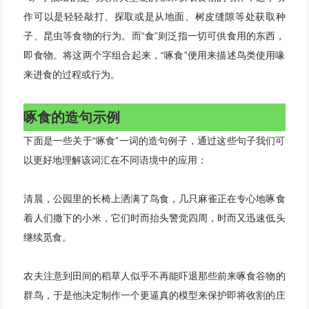
作可以是轻轻敲打、探取或是从地面、树皮缝隙等处获取种
子、昆虫等食物的行为。而“食”则泛指一切可供食用的东西，
即食物。将这两个字组合起来，“啄食”便用来描述鸟类使用喙
来进食的过程或行为。
啄食的造句示例
下面是一些关于“啄食”一词的造句例子，通过这些句子我们可
以更好地理解该词汇在不同语境中的应用：
清晨，公园里的长椅上洒满了鸟食，几只麻雀正在专心地啄食
着人们撒下的小米，它们时而抬头警觉四周，时而又迅速低头
继续觅食。
农夫注意到田间的稻草人似乎不再能吓退那些前来啄食谷物的
群鸟，于是他决定制作一个更逼真的模型来保护即将收割的庄