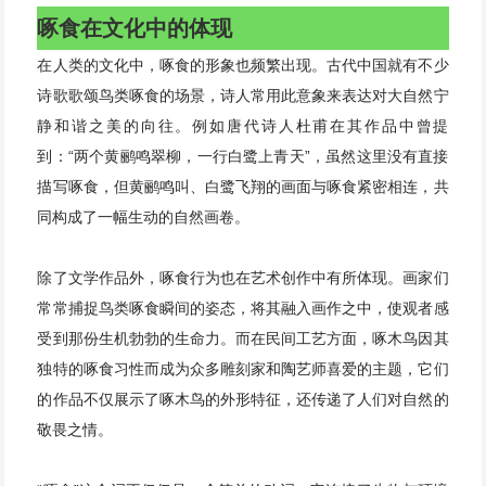
啄食在文化中的体现
在人类的文化中，啄食的形象也频繁出现。古代中国就有不少
诗歌歌颂鸟类啄食的场景，诗人常用此意象来表达对大自然宁
静和谐之美的向往。例如唐代诗人杜甫在其作品中曾提
到：“两个黄鹂鸣翠柳，一行白鹭上青天”，虽然这里没有直接
描写啄食，但黄鹂鸣叫、白鹭飞翔的画面与啄食紧密相连，共
同构成了一幅生动的自然画卷。
除了文学作品外，啄食行为也在艺术创作中有所体现。画家们
常常捕捉鸟类啄食瞬间的姿态，将其融入画作之中，使观者感
受到那份生机勃勃的生命力。而在民间工艺方面，啄木鸟因其
独特的啄食习性而成为众多雕刻家和陶艺师喜爱的主题，它们
的作品不仅展示了啄木鸟的外形特征，还传递了人们对自然的
敬畏之情。