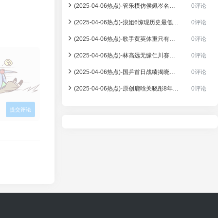
(2025-04-06热点)-管乐模仿侯佩岑名场面，神还原让网友直呼太像了！
0评论
(2025-04-06热点)-浪姐6惊现历史最低体重！36岁黄英体重不足80斤引热议
0评论
(2025-04-06热点)-歌手黄英体重只有不到80斤：这次上“浪姐6”创下历史最低
0评论
(2025-04-06热点)-林高远无缘仁川赛四强 国乒男单仅剩向鹏冲击冠军
0评论
(2025-04-06热点)-国乒首日战绩揭晓：王艺迪强势晋级16强，薛飞遗憾止步，仁川冠军赛风云再起
0评论
(2025-04-06热点)-原创鹿晗关晓彤8年情变？从顶流官宣到分手疑云，真相竟是……
0评论