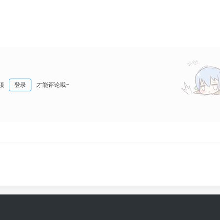
须
登录
才能评论哦~