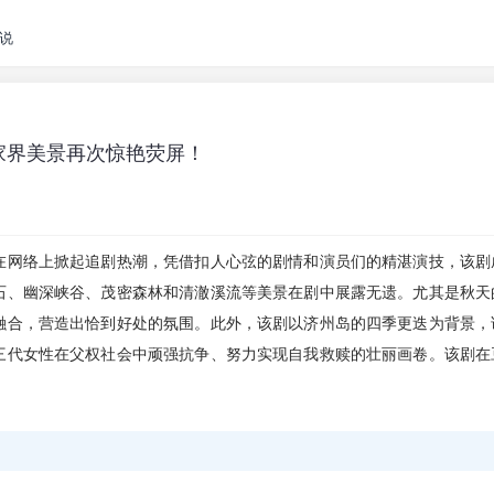
说
，张家界美景再次惊艳荧屏！
在网络上掀起追剧热潮，凭借扣人心弦的剧情和演员们的精湛演技，该剧
石、幽深峡谷、茂密森林和清澈溪流等美景在剧中展露无遗。尤其是秋天
融合，营造出恰到好处的氛围。此外，该剧以济州岛的四季更迭为背景，
三代女性在父权社会中顽强抗争、努力实现自我救赎的壮丽画卷。该剧在