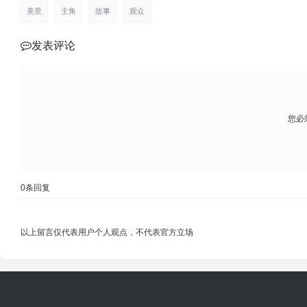
美景
主角
故事
观众
发表评论
您必
0
条回复
以上留言仅代表用户个人观点，不代表官方立场