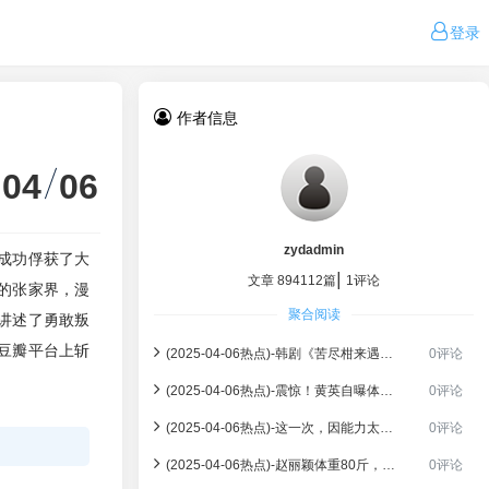
登录
作者信息
04
06
zydadmin
成功俘获了大
|
文章 894112篇
1评论
的张家界，漫
聚合阅读
讲述了勇敢叛
豆瓣平台上斩
(2025-04-06热点)-韩剧《苦尽柑来遇见你》热播，张家界美景再次惊艳荧屏！
0评论
(2025-04-06热点)-震惊！黄英自曝体重不足80斤，创《浪姐6》历史最低纪录！
0评论
(2025-04-06热点)-这一次，因能力太强被浪姐全员嫌弃的黄英，彻底撕开娱乐圈的虚伪
0评论
(2025-04-06热点)-赵丽颖体重80斤，为何男星都抱不起她？霍建华说出真相太心疼
0评论