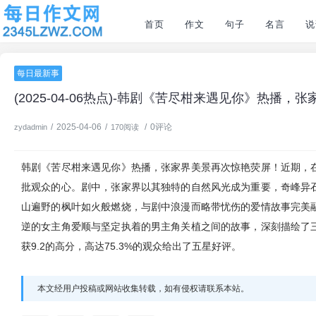
首页
作文
句子
名言
说
每日最新事
(2025-04-06热点)-韩剧《苦尽柑来遇见你》热播
/
2025-04-06
/
/
0评论
zydadmin
170阅读
韩剧《苦尽柑来遇见你》热播，张家界美景再次惊艳荧屏！近期，
批观众的心。剧中，张家界以其独特的自然风光成为重要，奇峰异
山遍野的枫叶如火般燃烧，与剧中浪漫而略带忧伤的爱情故事完美
逆的女主角爱顺与坚定执着的男主角关植之间的故事，深刻描绘了
获9.2的高分，高达75.3%的观众给出了五星好评。
本文经用户投稿或网站收集转载，如有侵权请联系本站。