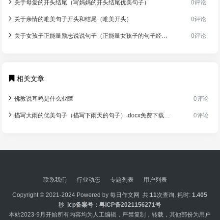
关于母爱的开头结尾（写妈妈的开头结尾优美句子）
0评论
关于亲情的唯美句子开头和结尾（唯美开头）
0评论
关于女孩子正能量励志说说句子（正能量女孩子的句子经典语句）
0评论
相关文章
佛教说耳鸣是什么业障
0评论
描写大雨的优美句子（描写下雨天的句子）.docx免费下载(word版可打印)
0评论
联系我们
行业动态
专题列表
用户列表
Copyright © 2021-2024 Powered by
每日作文网
共:
11
次查询, 耗时:
1.405
秒
icp备案号：
粤ICP备2021156271号
本站2023-9月开始所有内容均为人工编辑，严禁复制，转载，其他部份为用户