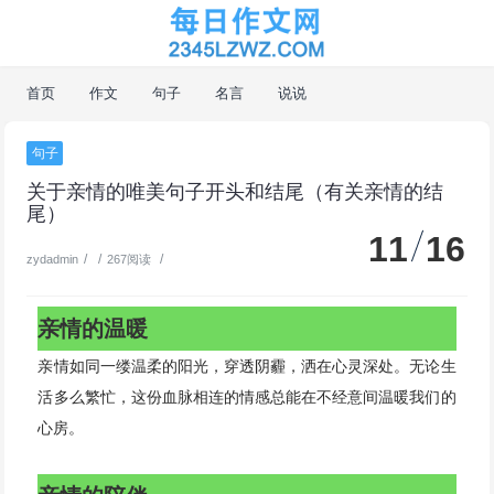
首页
作文
句子
名言
说说
句子
关于亲情的唯美句子开头和结尾（有关亲情的结
尾）
11
16
/
/
/
zydadmin
267阅读
亲情的温暖
亲情如同一缕温柔的阳光，穿透阴霾，洒在心灵深处。无论生
活多么繁忙，这份血脉相连的情感总能在不经意间温暖我们的
心房。