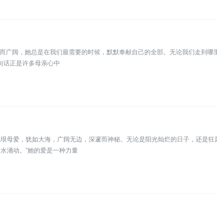
沉而广阔，她总是在我们最需要的时候，默默奉献自己的全部。无论我们走到哪
这句话正是许多母亲心中
）
无垠母爱，犹如大海，广阔无边，深邃而神秘。无论是阳光灿烂的日子，还是狂
水涌动。“她的爱是一种力量