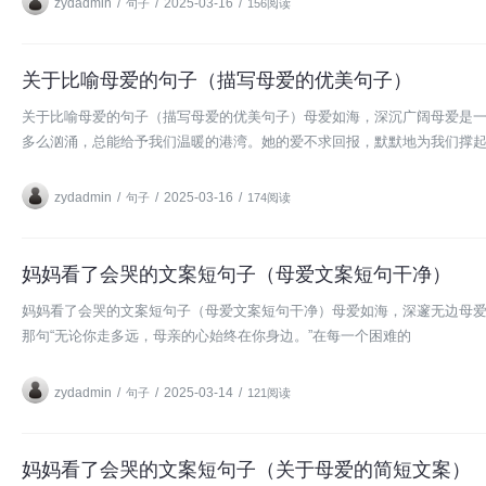
zydadmin
/
/
2025-03-16
/
句子
156阅读
关于比喻母爱的句子（描写母爱的优美句子）
关于比喻母爱的句子（描写母爱的优美句子）母爱如海，深沉广阔母爱是
多么汹涌，总能给予我们温暖的港湾。她的爱不求回报，默默地为我们撑
zydadmin
/
/
2025-03-16
/
句子
174阅读
妈妈看了会哭的文案短句子（母爱文案短句干净）
妈妈看了会哭的文案短句子（母爱文案短句干净）母爱如海，深邃无边母
那句“无论你走多远，母亲的心始终在你身边。”在每一个困难的
zydadmin
/
/
2025-03-14
/
句子
121阅读
妈妈看了会哭的文案短句子（关于母爱的简短文案）