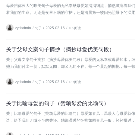
母爱陪你长大的唯美句子母爱的无私奉献母爱如涓涓细流，悄然滋润着我
着我们的生命。无论是夜里不眠的守护，还是清晨第一缕阳光照耀下的温
zydadmin
/
/
2025-03-16
/
句子
105阅读
关于父母文案句子摘抄（摘抄母爱优美句段）
关于父母文案句子摘抄（摘抄母爱优美句段）母爱的无私奉献母爱如水，
她为我们付出一切，默默无闻，却又无处不在。每一个晨起的拥抱，每一
zydadmin
/
/
2025-03-16
/
句子
137阅读
关于比喻母爱的句子（赞颂母爱的比喻句）
关于比喻母爱的句子（赞颂母爱的比喻句）母爱如春风，温暖人心母爱就
边，给予我们无微不至的关怀。她那温暖的怀抱如同春风一般，轻轻拂过