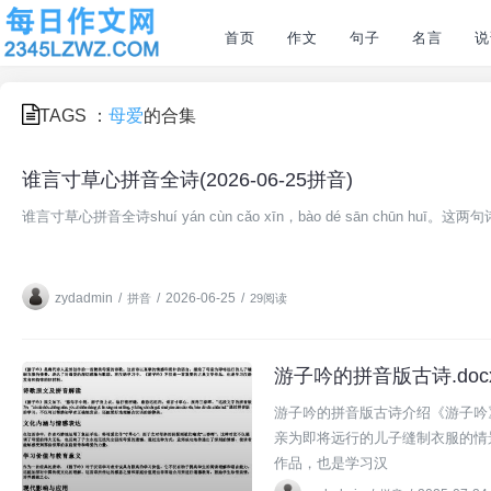
首页
作文
句子
名言
说
TAGS ：
母爱
的合集
谁言寸草心拼音全诗(2026-06-25拼音)
谁言寸草心拼音全诗shuí yán cùn cǎo xīn，bào dé sān c
zydadmin
/
/
2026-06-25
/
拼音
29阅读
游子吟的拼音版古诗.doc
拼音
游子吟的拼音版古诗介绍《游子吟
亲为即将远行的儿子缝制衣服的情
作品，也是学习汉