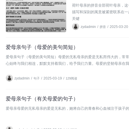
荷叶母亲的拼音全部荷叶母亲，这一
描写和深刻的寓意被紧密联系在一
关键
zydadmin
/
/
2025-03-20
拼音
爱母亲句子（母爱的美句简短）
爱母亲句子（母爱的美句简短）母爱的无私母亲的爱是无私而伟大的，常
心始终与我们相连，默默支持着我们，给予我们力量。母爱的坚韧母亲在
zydadmin
/
/
2025-03-19
/
句子
129阅读
爱母亲句子（有关母爱的句子）
爱母亲母爱的无私母亲的爱是无私的，她将自己的青春和心血倾注于孩子