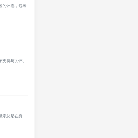
暖的怀抱，包裹
予支持与关怀。
母亲总是在身