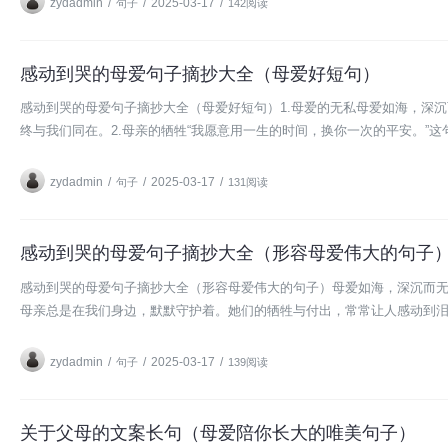
zydadmin
/
/
2025-03-17
/
句子
142阅读
感动到哭的母爱句子摘抄大全（母爱好短句）
感动到哭的母爱句子摘抄大全（母爱好短句）1.母爱的无私母爱如海，深
终与我们同在。2.母亲的牺牲“我愿意用一生的时间，换你一次的平安。”
zydadmin
/
/
2025-03-17
/
句子
131阅读
感动到哭的母爱句子摘抄大全（形容母爱伟大的句子
感动到哭的母爱句子摘抄大全（形容母爱伟大的句子）母爱如海，深沉而
母亲总是在我们身边，默默守护着。她们的牺牲与付出，常常让人感动到泪
zydadmin
/
/
2025-03-17
/
句子
139阅读
关于父母的文案长句（母爱陪你长大的唯美句子）