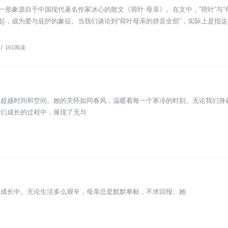
形象源自于中国现代著名作家冰心的散文《荷叶·母亲》。在文中，“荷叶”与“
起，成为爱与庇护的象征。当我们谈论到“荷叶母亲的拼音全部”，实际上是指
/
161阅读
常超越时间和空间。她的关怀如同春风，温暖着每一个寒冷的时刻。无论我们身
我们成长的过程中，展现了无与
的成长中。无论生活多么艰辛，母亲总是默默奉献，不求回报。她