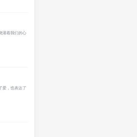
浇灌着我们的心
了爱，也表达了