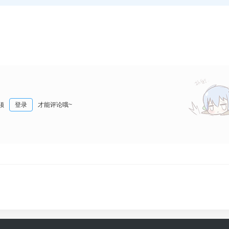
须
登录
才能评论哦~