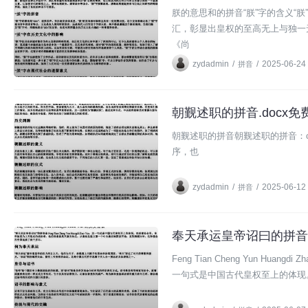
朕的意思和的拼音“朕”字的含义“
汇，彰显出皇权的至高无上与独一
《尚
zydadmin
/
/
2025-06-24
拼音
朝觐述职的拼音.docx免费
拼音
朝觐述职的拼音朝觐述职的拼音：ch
序，也
zydadmin
/
/
2025-06-12
拼音
奉天承运皇帝诏曰的拼音.d
拼音
Feng Tian Cheng Yun Huang
一句式是中国古代皇权至上的体现