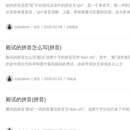
钦的拼音意思“钦”字在现代汉语中的拼音为“qīn”，是一个单音节、第
从语音角度来说，“qīn”发音清晰、上扬，带有敬重与庄重的语感，这与其
zydadmin
/
/
2026-02-08
/
拼音
108阅读
殿试的拼音怎么写(拼音)
殿试的拼音怎么写“殿试”这两个字的拼音写作“diàn shì”。其中，“殿”读
的是中国古代科举制度中最高级别的考试，由皇帝亲自主持或名义上主
zydadmin
/
/
2026-01-02
/
拼音
78阅读
殿试的拼音(拼音)
殿试的拼音“殿试”一词的普通话拼音为“diàn shì”。这两个字分别代表了中