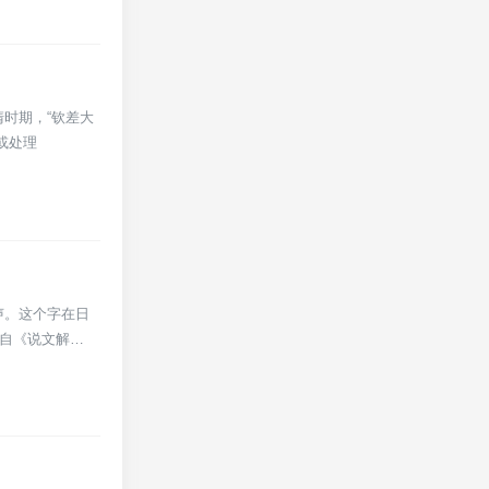
清时期，“钦差大
或处理
声。这个字在日
出自《说文解