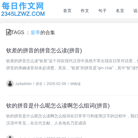
首页
作文
句子
名言
说
TAGS ：
皇帝
的合集
钦差的拼音的拼音怎么读(拼音)
钦差的拼音怎么读“钦差”这个词在现代汉语中虽然不常出现在日常对话里
拼音的准确读音却未必清楚。其实，“钦差”的拼音是“qīn chāi”，其中“钦”
zydadmin
/
/
2026-02-08
/
拼音
98阅读
钦的拼音是什么呢怎么读啊怎么组词(拼音)
钦的拼音是什么呢怎么读啊怎么组词在日常学习和使用汉字的过程中，我们
汉语中常见，在古代文献、人名地名乃至成语