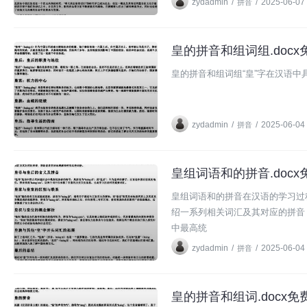
zydadmin
/
/
2025-06-07
拼音
皇的拼音和组词组.docx
拼音
皇的拼音和组词组“皇”字在汉语中
zydadmin
/
/
2025-06-04
拼音
皇组词语和的拼音.docx
拼音
皇组词语和的拼音在汉语的学习过
绍一系列相关词汇及其对应的拼音
中最高统
zydadmin
/
/
2025-06-04
拼音
皇的拼音和组词.docx免费
拼音