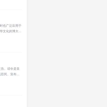
同时也广泛应用于
中华文化的博大精
文告。诏令是皇
惩臣民、宣布重