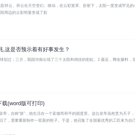
七彩祥云。祥云在天空变幻、移动，在云彩笼罩、折射下，太阳一度变成罕见的
太阳周边的云彩明显变成了彩
瑞之兆,这是否预示着有好事发生？
火球划过；三月，我国河南出现了三个太阳和倒挂的彩虹。2.最近，网友爆料，
载(word版可打印)
皇帝，自称“朕”，他生活在一个富饶而和平的国度里。这位皇帝虽然贵为天子
旧了，需要重新制作一双新的鞋子。于是，他召集了全国最优秀的工匠来为自