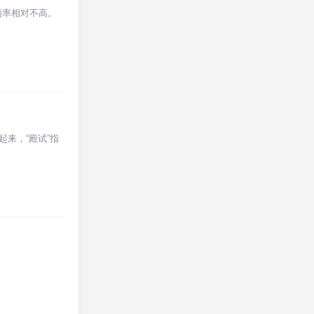
频率相对不高。
起来，“殿试”指