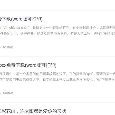
下载(word版可打印)
īn chāi dà chén”，是历史上一个特别的存在。在中国封建社会，尤其是明
定任务的大臣。这些任务可能涉及调查地方事务、监督大型工程、进行军事指挥
/
129阅读
cx免费下载(word版可打印)
汉语中，是一个多意但使用频率较高的汉字。它的拼音为“qīn”，音调为第一
还广泛应用于表示尊敬之意。钦字的基本含义从基本意义上来说，“钦”字最早
/
137阅读
上飘五彩花雨，连太阳都是爱你的形状