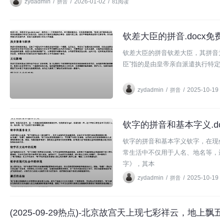
zydadmin
/
/
2026-01-02
/
拼音
81阅读
钦差大臣的拼音.docx免费
拼音
钦差大臣的拼音钦差大臣，其拼音为“q
臣”指的是由皇帝亲自派遣执行特
zydadmin
/
/
2025-10-19
拼音
钦字的拼音和基本字义.do
拼音
钦字的拼音和基本字义钦字，在现代
常生活中不仅用于人名、地名等，
字》，其本
zydadmin
/
/
2025-10-19
拼音
(2025-09-29热点)-北京故宫天上现七彩祥云，地