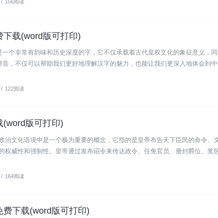
/
156阅读
下载(word版可打印)
字是一个非常有韵味和历史深度的字，它不仅承载着古代皇权文化的象征意义，
其拼音，不仅可以帮助我们更好地理解汉字的魅力，也能让我们更深入地体会到
/
122阅读
(word版可打印)
政治文化语境中是一个极为重要的概念，它指的是皇帝布告天下臣民的命令、
的权威性和强制性。皇帝通过发布诏令来传达政令、任免官员、册封爵位、奖
/
164阅读
免费下载(word版可打印)