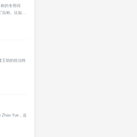
自称的专用词
”自称。比如在
封建王朝的统治秩
i Zhao Yue，这