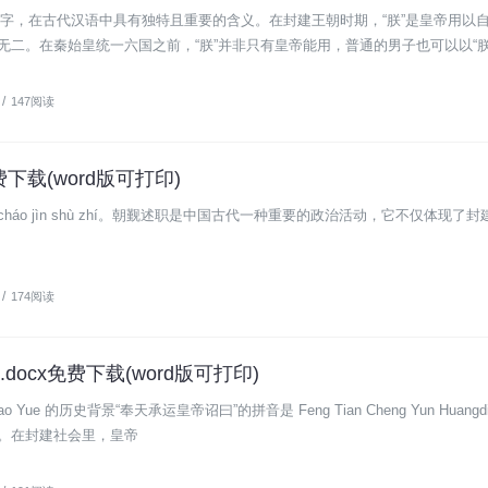
朕”字，在古代汉语中具有独特且重要的含义。在封建王朝时期，“朕”是皇帝用以
无二。在秦始皇统一六国之前，“朕”并非只有皇帝能用，普通的男子也可以以“朕
/
147阅读
下载(word版可打印)
áo jìn shù zhí。朝觐述职是中国古代一种重要的政治活动，它不仅体现了
/
174阅读
ocx免费下载(word版可打印)
di Zhao Yue 的历史背景“奉天承运皇帝诏曰”的拼音是 Feng Tian Cheng Yun Huangd
。在封建社会里，皇帝