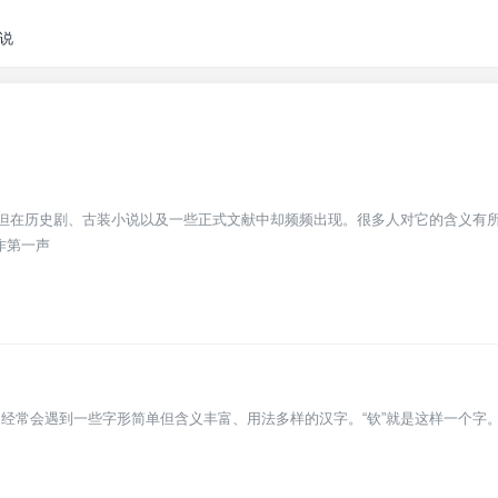
说
，但在历史剧、古装小说以及一些正式文献中却频频出现。很多人对它的含义有
读作第一声
经常会遇到一些字形简单但含义丰富、用法多样的汉字。“钦”就是这样一个字