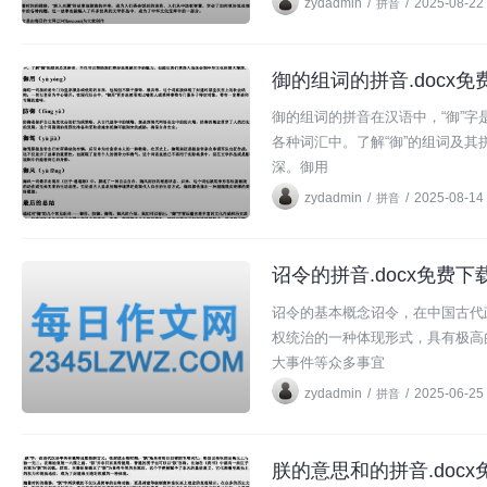
zydadmin
/
/
2025-08-22
拼音
御的组词的拼音.docx免费
拼音
御的组词的拼音在汉语中，“御”
各种词汇中。了解“御”的组词及
深。御用
zydadmin
/
/
2025-08-14
拼音
诏令的拼音.docx免费下载
拼音
诏令的基本概念诏令，在中国古代
权统治的一种体现形式，具有极高
大事件等众多事宜
zydadmin
/
/
2025-06-25
拼音
朕的意思和的拼音.docx
拼音