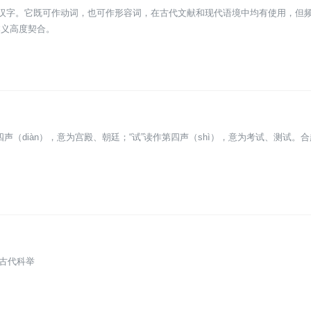
一声的汉字。它既可作动词，也可作形容词，在古代文献和现代语境中均有使用，但
本义高度契合。
作第四声（diàn），意为宫殿、朝廷；“试”读作第四声（shì），意为考试、测试。合
国古代科举