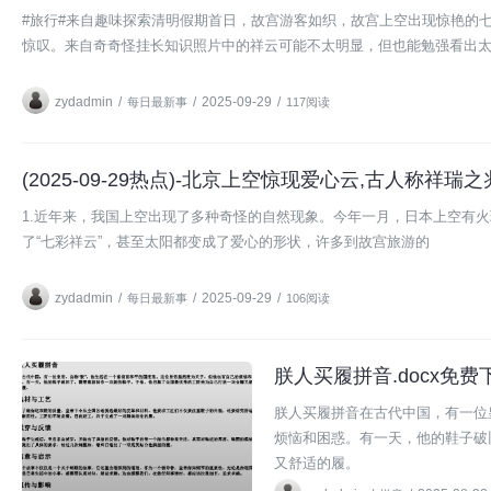
#旅行#来自趣味探索清明假期首日，故宫游客如织，故宫上空出现惊艳的
惊叹。来自奇奇怪挂长知识照片中的祥云可能不太明显，但也能勉强看出
zydadmin
/
/
2025-09-29
/
每日最新事
117阅读
(2025-09-29热点)-北京上空惊现爱心云,古人称祥
1.近年来，我国上空出现了多种奇怪的自然现象。今年一月，日本上空有
了“七彩祥云”，甚至太阳都变成了爱心的形状，许多到故宫旅游的
zydadmin
/
/
2025-09-29
/
每日最新事
106阅读
朕人买履拼音.docx免费下
拼音
朕人买履拼音在古代中国，有一位
烦恼和困惑。有一天，他的鞋子破
又舒适的履。