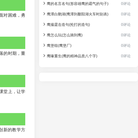
鹰的名言名句(形容雄鹰的霸气的句子)
0评论
鹰潭白鹅湖(鹰潭到鄱阳湖火车时刻表)
0评论
面对困难，勇
鹰撮霆击造句(抡打的造句)
0评论
鹰怎么玩(怎么骑到鹰)
0评论
鹰堡组(鹰堡厂)
0评论
落的时期，重
鹰喙重生(鹰的精神品质八个字)
0评论
课堂上，让学
创新的教学方