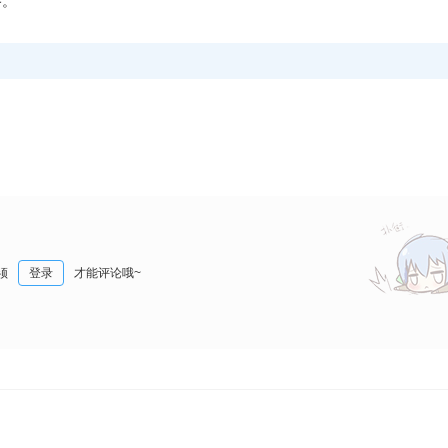
路。
须
登录
才能评论哦~