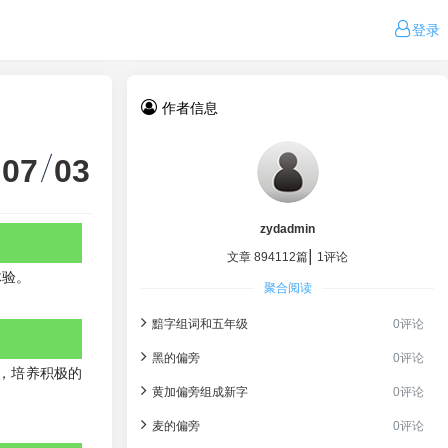
登录
作者信息
07
03
zydadmin
|
文章 894112篇
1评论
体验。
聚合阅读
黯字组词和五年级
0评论
黑的偏旁
0评论
，培养积极的
黄加偏旁组成新字
0评论
麦的偏旁
0评论