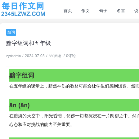
首页
作文
句子
名言
说
组词
黯字组词和五年级
/
2024-07-03
/
/
0评论
zydadmin
360阅读
黯字组词
在五年级的课堂上，黯然神伤的教材可能会让学生们感到沮丧。然
ān (ān)
在黯淡的天空中，阳光昏暗，仿佛一切都沉浸在一片阴郁之中。然
心态和应对挑战的能力至关重要。