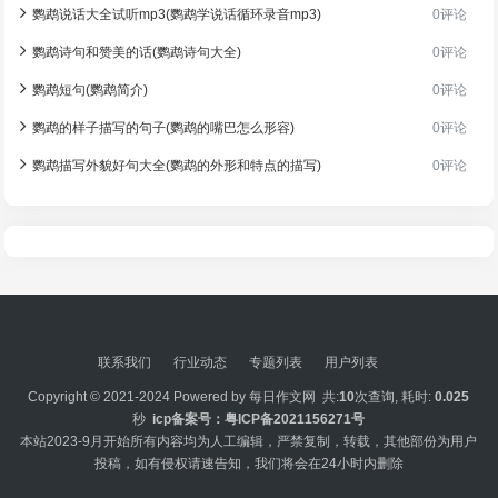
鹦鹉说话大全试听mp3(鹦鹉学说话循环录音mp3)
0评论
鹦鹉诗句和赞美的话(鹦鹉诗句大全)
0评论
鹦鹉短句(鹦鹉简介)
0评论
鹦鹉的样子描写的句子(鹦鹉的嘴巴怎么形容)
0评论
鹦鹉描写外貌好句大全(鹦鹉的外形和特点的描写)
0评论
联系我们
行业动态
专题列表
用户列表
Copyright © 2021-2024 Powered by
每日作文网
共:
10
次查询, 耗时:
0.025
秒
icp备案号：
粤ICP备2021156271号
本站2023-9月开始所有内容均为人工编辑，严禁复制，转载，其他部份为用户
投稿，如有侵权请速告知，我们将会在24小时内删除