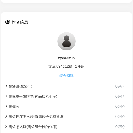
作者信息
zydadmin
|
文章 894112篇
1评论
聚合阅读
鹰堡组(鹰堡厂)
0评论
鹰喙重生(鹰的精神品质八个字)
0评论
鹰偏旁
0评论
鹰佐现在怎么获得(鹰佐会免费送吗)
0评论
鹰佐怎么玩(鹰佐组合技的作用)
0评论