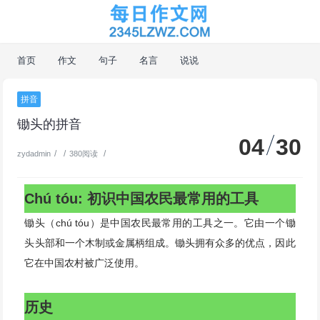
首页
作文
句子
名言
说说
拼音
锄头的拼音
04
30
/
/
/
zydadmin
380阅读
Chú tóu: 初识中国农民最常用的工具
锄头（chú tóu）是中国农民最常用的工具之一。它由一个锄
头头部和一个木制或金属柄组成。锄头拥有众多的优点，因此
它在中国农村被广泛使用。
历史