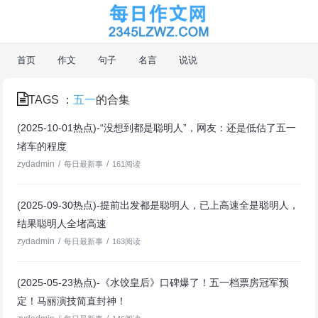
首页
作文
句子
名言
说说
TAGS ：
五一
的合集
(2025-10-01热点)-“没想到都是聪明人”，网友：还是低估了五一
堵车的程度
zydadmin
/
/
每日最新事
161阅读
(2025-09-30热点)-提前出发都是聪明人，已上高速全是聪明人，
结果聪明人全堵高速
zydadmin
/
/
每日最新事
163阅读
(2025-05-23热点)-《水饺皇后》口碑爆了！五一档票房冠军预
定！马丽演技简直封神！