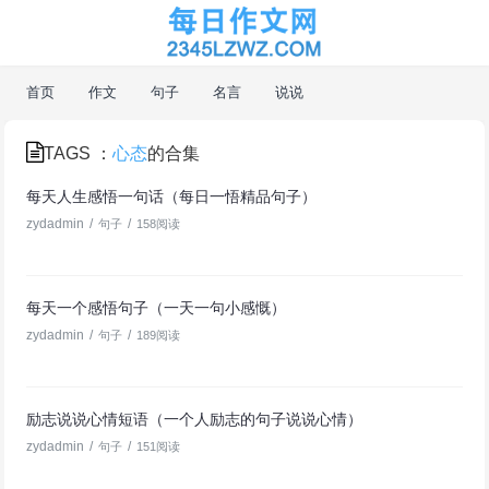
首页
作文
句子
名言
说说
TAGS ：
心态
的合集
每天人生感悟一句话（每日一悟精品句子）
zydadmin
/
/
句子
158阅读
每天一个感悟句子（一天一句小感慨）
zydadmin
/
/
句子
189阅读
励志说说心情短语（一个人励志的句子说说心情）
zydadmin
/
/
句子
151阅读