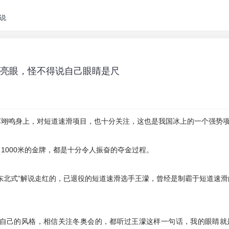
说
实学历亮眼，怪不得说自己眼睛是尺
苏翊鸣身上，对短道速滑项目，也十分关注，这也是我国冰上的一个强势
1000米的金牌，都是十分令人振奋的夺金过程。
东北式”解说走红的，已退役的短道速滑选手王濛，曾经是制霸于短道速滑
自己的风格，相信关注冬奥会的，都听过王濛这样一句话，我的眼睛就