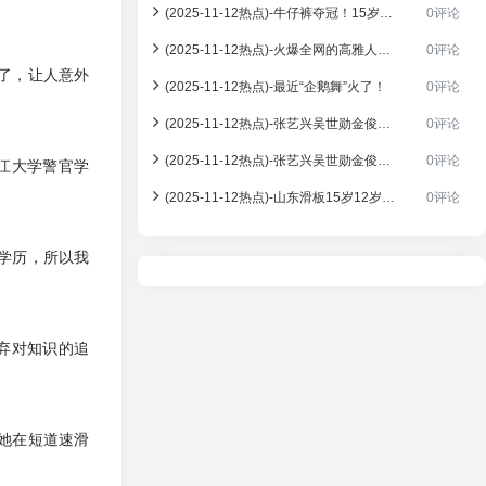
(2025-11-12热点)-牛仔裤夺冠！15岁崔宸曦的随性一击，打了谁的脸？
0评论
(2025-11-12热点)-火爆全网的高雅人士企鹅，到底什么来头？
0评论
了，让人意外
(2025-11-12热点)-最近“企鹅舞”火了！
0评论
(2025-11-12热点)-张艺兴吴世勋金俊勉扭企鹅舞，EXO合体把全网笑到打鸣
0评论
(2025-11-12热点)-张艺兴吴世勋金俊勉“企鹅舞”炸场网友：这波抽象我直接笑到捶墙
0评论
江大学警官学
(2025-11-12热点)-山东滑板15岁12岁小将携手夺金银展现青春力量
0评论
学历，所以我
弃对知识的追
她在短道速滑