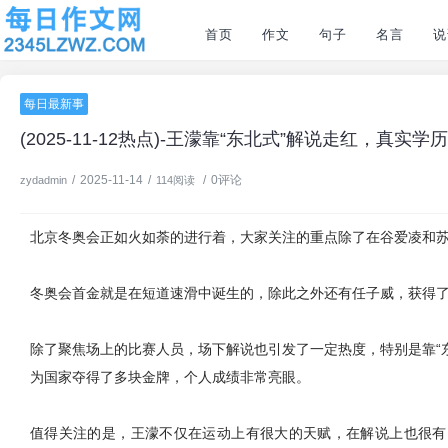
首页
作文
句子
名言
说
每日最新事
(2025-11-12热点)-王濛靠“东北式”解说走红，真
/
2025-11-14
/
/
0评论
zydadmin
114阅读
北京冬奥会正如火如荼的进行着，大家关注的重点除了在谷爱凌和
冬奥会首金就是在短道速滑中诞生的，除此之外还有任子威，获得了
除了聚焦场上的比赛人员，场下解说也引发了一定热度，特别是靠“
为国家夺得了多块金牌，个人成绩非常亮眼。
值得关注的是，王濛不仅在运动上有很大的天赋，在解说上也很有