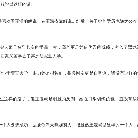
不敢说出这样的话。
很喜欢看王濛的解说，在王濛依靠解说走红后，关于她的学历也随之公布
实人家是名副其实的学霸一枚，高考更是凭借优秀的成绩，考入了黑龙
，后期又留学去了宾夕法尼亚大学。
毕业于警官大学，眼力还是很独到，很多网友更是自嘲道，我没有这样的
生这样的路子，但王濛就是明显的反例，她在日常训练的也一直没有放
一个人要想成功，是要依靠天赋加努力，很显然王濛就是这样的一个人，