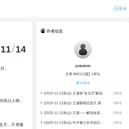
登录
作者信息
11
14
zydadmin
项目。
|
文章 894112篇
1评论
聚合阅读
(2025-11-12热点)-王濛靠“东北式”解说走红，真实学历亮眼，怪不得说自己眼睛是尺
0评论
的风云人物，
(2025-11-12热点)-王濛眼睛还是尺 犀利看到羽毛球出界，同行还没反应过来！
0评论
(2025-11-12热点)-王濛——解说短道速滑—— “我的眼睛就是尺”的背后
0评论
(2025-11-12热点)-牛仔裤少女夺冠记：15岁崔宸曦改写滑板运动认知
0评论
是尺，不用看