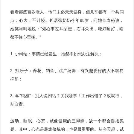
看看那些百岁老人，他们未必天天健身，但几乎都有一个共同
点：心大，不计较。邻居张奶奶今年98岁，问她长寿秘诀，
她笑呵呵地说：“烦心事左耳朵进，右耳朵出，吃好睡好，啥
都不往心里搁。”
1. 少纠结：事情已经发生，抱怨不如想办法解决；
2. 找乐子：养花、钓鱼、跳广场舞，有兴趣爱好的人不容易
抑郁；
3. 学“钝感”：别人说闲话？关我啥事！工作出错了？改就行，
别自责。
运动、睡眠、心态，就像健康的三脚凳，缺一个都会摇摇晃
晃。其中，心态是最难修炼的，也是最重要的。从今天起，试