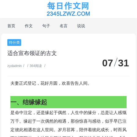
首页
作文
句子
名言
说说
待分类
适合宣布领证的古文
07
31
/
/
/
zydadmin
364阅读
夫妻正式登记，花好月圆，欢喜告告人间。
一、结缘缘起
是命中注定，还是缘起于偶然，人生中的缘分，总是让人感慨
万千。缘起于一次偶然的相遇，那份惊喜与感动，似乎早已注
定彼此相遇在这人世间。岁月荏苒，陪伴着彼此成长，时而风